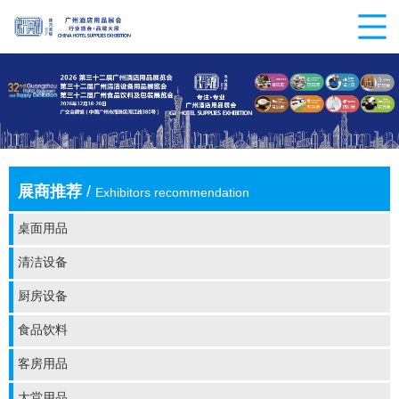
展商推荐
/
Exhibitors recommendation
桌面用品
清洁设备
厨房设备
食品饮料
客房用品
大堂用品